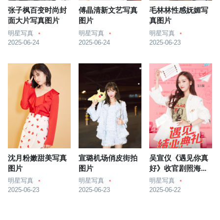
张子枫百变时尚封
傅晶清新文艺写真
毛林林性感妩媚写
面大片写真图片
图片
真图片
明星写真
明星写真
明星写真
2025-06-24
2025-06-24
2025-06-23
沈月粉嫩甜美写真
宣璐机场俏皮街拍
吴宣仪《遇见你真
图片
图片
好》收官剧照海报
图片
明星写真
明星写真
明星写真
2025-06-23
2025-06-23
2025-06-22